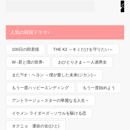
人気の韓国ドラマ♪
100日の郎君様
THE K2 ～キミだけを守りたい～
W -君と僕の世界-
おひとりさま～一人酒男女
また?!オ・ヘヨン ～僕が愛した未来(ジカン)～
もう一度ハッピーエンディング
もう一度始めよう
アントラージュ～スターの華麗なる人生～
イケメン ライダーズ～ソウルを駆ける恋
オクニョ 運命の女(ひと)