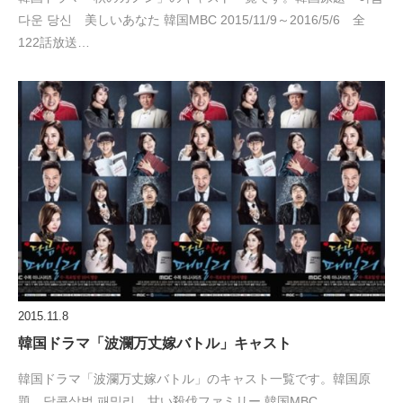
다운 당신 美しいあなた 韓国MBC 2015/11/9～2016/5/6 全
122話放送…
2015.11.8
韓国ドラマ「波瀾万丈嫁バトル」キャスト
韓国ドラマ「波瀾万丈嫁バトル」のキャスト一覧です。韓国原
題 달콤살벌 패밀리 甘い殺伐ファミリー 韓国MBC