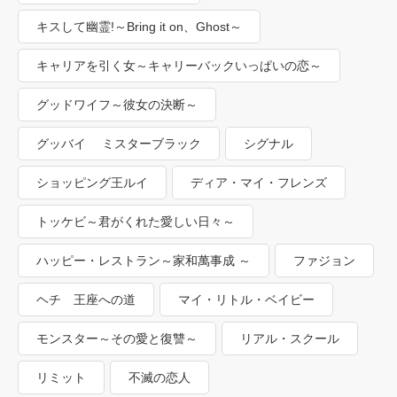
キスして幽霊!～Bring it on、Ghost～
キャリアを引く女～キャリーバックいっぱいの恋～
グッドワイフ～彼女の決断～
グッバイ ミスターブラック
シグナル
ショッピング王ルイ
ディア・マイ・フレンズ
トッケビ～君がくれた愛しい日々～
ハッピー・レストラン～家和萬事成 ～
ファジョン
ヘチ 王座への道
マイ・リトル・ベイビー
モンスター～その愛と復讐～
リアル・スクール
リミット
不滅の恋人