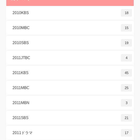
2010KBS
18
2010MBC
15
2010SBS
19
2011JTBC
4
2011KBS
45
2011MBC
25
2011MBN
3
2011SBS
21
2011ドラマ
17