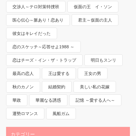
交渉人～テロ対策特捜班
仮面の王 イ・ソン
医心伝心～脈あり！恋あり
君主～仮面の主人
彼女はキレイだった
恋のスケッチ～応答せよ1988 ～
恋はチーズ・イン・ザ・トラップ
明日もスンリ
最高の恋人
王は愛する
王女の男
秋のカノン
結婚契約
美しい私の花嫁
華政
華麗なる誘惑
記憶 ～愛する人へ～
運勢ロマンス
風船ガム
カテゴリー