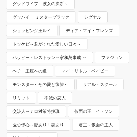
グッドワイフ～彼女の決断～
グッバイ ミスターブラック
シグナル
ショッピング王ルイ
ディア・マイ・フレンズ
トッケビ～君がくれた愛しい日々～
ハッピー・レストラン～家和萬事成 ～
ファジョン
ヘチ 王座への道
マイ・リトル・ベイビー
モンスター～その愛と復讐～
リアル・スクール
リミット
不滅の恋人
交渉人～テロ対策特捜班
仮面の王 イ・ソン
医心伝心～脈あり！恋あり
君主～仮面の主人