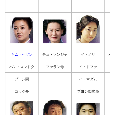
キム・ヘソン
チュ・ソンジャ
イ・メリ
パ
ハン・スンドク
ファラン母
イ・ドファ
プヨン閣
イ・マダム
コック長
プヨン閣常務