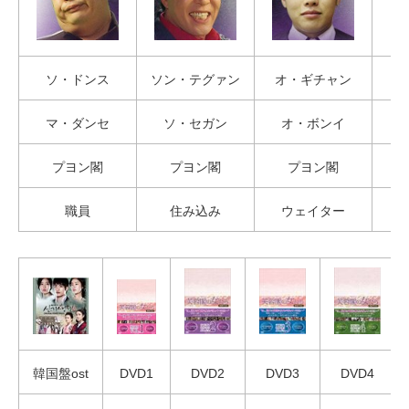
ソ・ドンス
ソン・テグァン
オ・ギチャン
マ・ダンセ
ソ・セガン
オ・ボンイ
プヨン閣
プヨン閣
プヨン閣
職員
住み込み
ウェイター
韓国盤ost
DVD1
DVD2
DVD3
DVD4