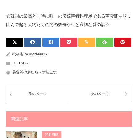
☆韓国の最高と同時に唯一の伝統芸者料理屋である芙蓉閣を取り
囲んで起る人物たちの間の数奇な生と哀切な愛の話☆
投稿者:
tv3dorama22
2011SBS
芙蓉閣の女たち～新妓生伝
前のページ
次のページ
関連記事
2011SBS