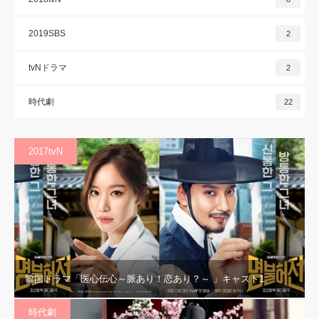
2019SBS
2
tvNドラマ
2
時代劇
22
2017tvN
韓国ドラマ「医心伝心～脈あり！恋あり？～ 」キャスト1
時代劇