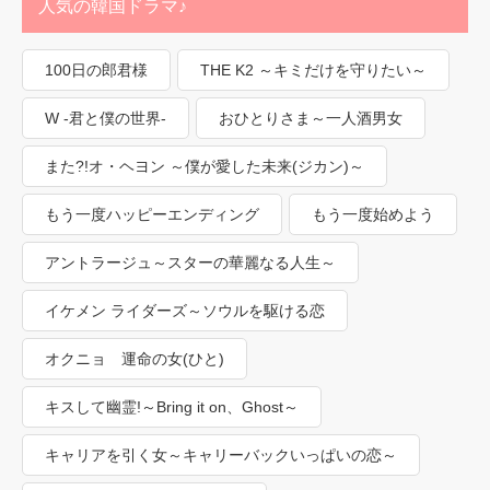
人気の韓国ドラマ♪
100日の郎君様
THE K2 ～キミだけを守りたい～
W -君と僕の世界-
おひとりさま～一人酒男女
また?!オ・ヘヨン ～僕が愛した未来(ジカン)～
もう一度ハッピーエンディング
もう一度始めよう
アントラージュ～スターの華麗なる人生～
イケメン ライダーズ～ソウルを駆ける恋
オクニョ 運命の女(ひと)
キスして幽霊!～Bring it on、Ghost～
キャリアを引く女～キャリーバックいっぱいの恋～