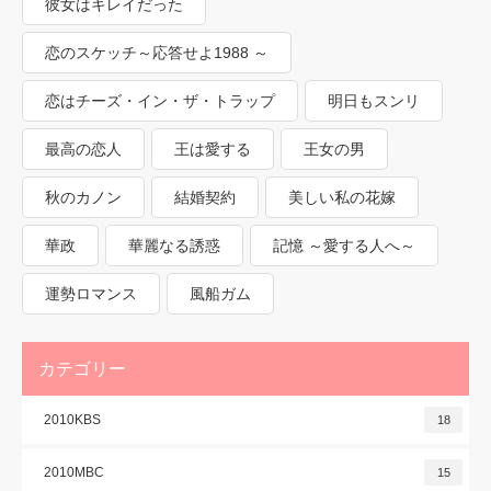
彼女はキレイだった
恋のスケッチ～応答せよ1988 ～
恋はチーズ・イン・ザ・トラップ
明日もスンリ
最高の恋人
王は愛する
王女の男
秋のカノン
結婚契約
美しい私の花嫁
華政
華麗なる誘惑
記憶 ～愛する人へ～
運勢ロマンス
風船ガム
カテゴリー
2010KBS
18
2010MBC
15