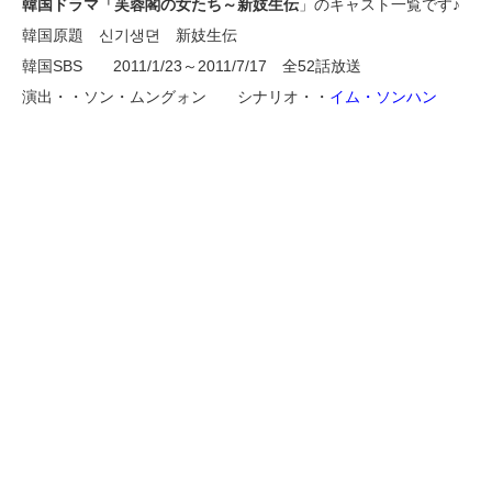
韓国ドラマ「芙蓉閣の女たち～新妓生伝
」のキャスト一覧です♪
韓国原題 신기생뎐 新妓生伝
韓国SBS 2011/1/23～2011/7/17 全52話放送
演出・・ソン・ムングォン シナリオ・・
イム・ソンハン