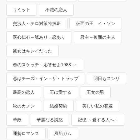
リミット
不滅の恋人
交渉人～テロ対策特捜班
仮面の王 イ・ソン
医心伝心～脈あり！恋あり
君主～仮面の主人
彼女はキレイだった
恋のスケッチ～応答せよ1988 ～
恋はチーズ・イン・ザ・トラップ
明日もスンリ
最高の恋人
王は愛する
王女の男
秋のカノン
結婚契約
美しい私の花嫁
華政
華麗なる誘惑
記憶 ～愛する人へ～
運勢ロマンス
風船ガム