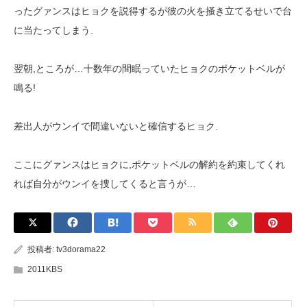
ったグァンスはヒョクを説得するが彼の火を掻き立てるせいで台
に当たってしまう.
翌朝,ところが…十数年の間眠っていたヒョクのポケットベルが
鳴る!
差出人がウンイで間違いないと確信するヒョク.
ここにグァンスはヒョクに,ポケットベルの解約を約束してくれ
れば自分がウンイを捜してくると言うが…
投稿者:
tv3dorama22
2011KBS