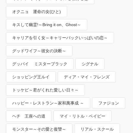
オクニョ 運命の女(ひと)
キスして幽霊!～Bring it on、Ghost～
キャリアを引く女～キャリーバックいっぱいの恋～
グッドワイフ～彼女の決断～
グッバイ ミスターブラック
シグナル
ショッピング王ルイ
ディア・マイ・フレンズ
トッケビ～君がくれた愛しい日々～
ハッピー・レストラン～家和萬事成 ～
ファジョン
ヘチ 王座への道
マイ・リトル・ベイビー
モンスター～その愛と復讐～
リアル・スクール