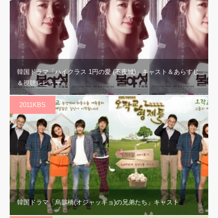
韓国ドラマ「ハイクラス 1円の愛 (不夜城)」キャスト＆あらすじ
＆視聴レビュー
2011KBS
韓国ドラマ「烏鵲橋(オジャッキョ)の兄弟たち」キャスト