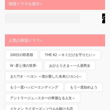
韓国ドラマを探す♪
人気の韓国ドラマ♪
100日の郎君様
THE K2 ～キミだけを守りたい～
W -君と僕の世界-
おひとりさま～一人酒男女
また?!オ・ヘヨン ～僕が愛した未来(ジカン)～
もう一度ハッピーエンディング
もう一度始めよう
アントラージュ～スターの華麗なる人生～
イケメン ライダーズ～ソウルを駆ける恋