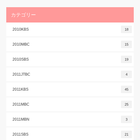
カテゴリー
2010KBS
18
2010MBC
15
2010SBS
19
2011JTBC
4
2011KBS
45
2011MBC
25
2011MBN
3
2011SBS
21