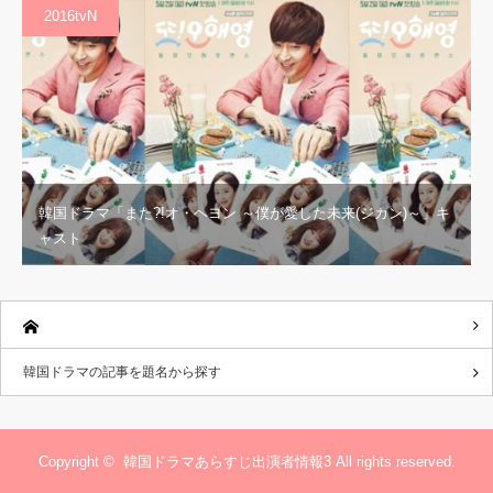
2016tvN
韓国ドラマ「また?!オ・ヘヨン ～僕が愛した未来(ジカン)～」キ
ャスト
韓国ドラマの記事を題名から探す
Copyright ©
韓国ドラマあらすじ出演者情報3
All rights reserved.